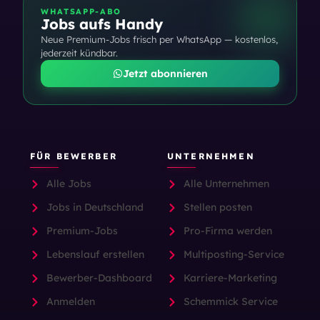
WHATSAPP-ABO
Jobs aufs Handy
Neue Premium-Jobs frisch per WhatsApp — kostenlos,
jederzeit kündbar.
Jetzt abonnieren
FÜR BEWERBER
UNTERNEHMEN
Alle Jobs
Alle Unternehmen
Jobs in Deutschland
Stellen posten
Premium-Jobs
Pro-Firma werden
Lebenslauf erstellen
Multiposting-Service
Bewerber-Dashboard
Karriere-Marketing
Anmelden
Schemmick Service