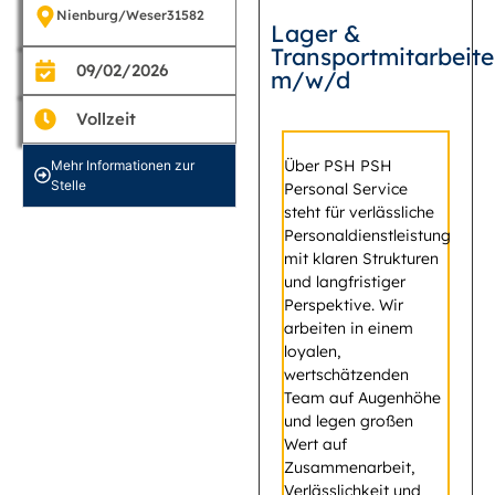
Nienburg/Weser
31582
Lager &
Transportmitarbeite
09/02/2026
m/w/d
Vollzeit
Über PSH PSH
Mehr Informationen zur
Stelle
Personal Service
steht für verlässliche
Personaldienstleistung
mit klaren Strukturen
und langfristiger
Perspektive. Wir
arbeiten in einem
loyalen,
wertschätzenden
Team auf Augenhöhe
und legen großen
Wert auf
Zusammenarbeit,
Verlässlichkeit und