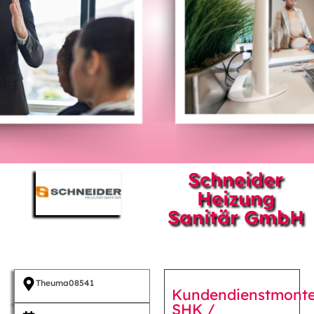
Schneider
Heizung
Sanitär GmbH
Theuma
08541
Kundendienstmont
SHK /