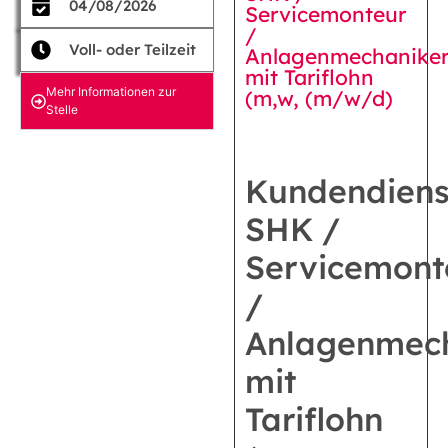
04/08/2026
Servicemonteur
/
Voll- oder Teilzeit
Anlagenmechanike
mit Tariflohn
Mehr Informationen zur
(m,w, (m/w/d)
Stelle
Kundendiens
SHK /
Servicemont
/
Anlagenmec
mit
Tariflohn