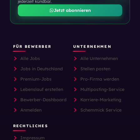
jederzeit kündbar.
Jetzt abonnieren
FÜR BEWERBER
UNTERNEHMEN
Alle Jobs
Alle Unternehmen
Jobs in Deutschland
Stellen posten
Premium-Jobs
Pro-Firma werden
Lebenslauf erstellen
Multiposting-Service
Bewerber-Dashboard
Karriere-Marketing
Anmelden
Schemmick Service
RECHTLICHES
Impressum