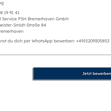
ng
8 19 91 41
l Service PSH Bremerhaven GmbH
eister-Smidt-Straße 84
Bremerhaven
nnst du dich per WhatsApp bewerben: +4915209305852
Jetzt bewerben