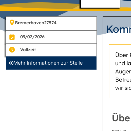
Bremerhaven
27574
Komm
09/02/2026
Vollzeit
Über 
und l
Mehr Informationen zur Stelle
Augen
Betre
wir s
Übe