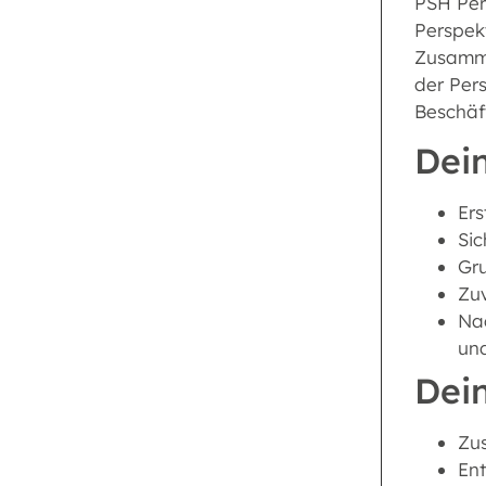
PSH Pers
Perspek
Zusammen
der Per
Beschäf
Dein
Ers
Si
Gru
Zuv
Na
un
Dei
Zu
Ent