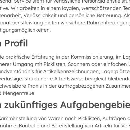
onal Service steht für verlässliche Personaldienstleistu
tive. Wir arbeiten in einem loyalen, wertschätzenden 
arbeit, Verlässlichkeit und persönliche Betreuung. Als
sonaldienstleistung bieten wir sichere Rahmenbedingu
tigungsmöglichkeiten.
 Profil
te praktische Erfahrung in der Kommissionierung, im Lage
cherer Umgang mit Picklisten, Scannern oder einfache
ndverständnis für Artikelkennzeichnungen, Lagerplätz
erlässige, strukturierte Arbeitsweise bei gleichbleiben
chweisbare Praxis in der auftragsbezogenen Zusammen
d Mengentreue
n zukünftiges Aufgabengebie
sammenstellung von Waren nach Picklisten, Aufträgen
nahme, Kontrolle und Bereitstellung von Artikeln für V