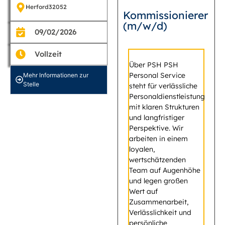
Herford
32052
Kommissionierer
(m/w/d)
09/02/2026
Vollzeit
Über PSH PSH
Personal Service
Mehr Informationen zur
Stelle
steht für verlässliche
Personaldienstleistung
mit klaren Strukturen
und langfristiger
Perspektive. Wir
arbeiten in einem
loyalen,
wertschätzenden
Team auf Augenhöhe
und legen großen
Wert auf
Zusammenarbeit,
Verlässlichkeit und
persönliche