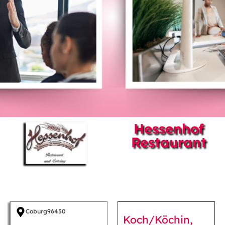
Hessenhof
Restaurant
Coburg
96450
Koch/Köchin,