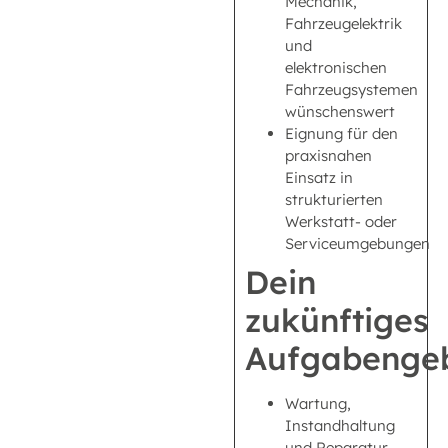
Mechanik,
Fahrzeugelektrik
und
elektronischen
Fahrzeugsystemen
wünschenswert
Eignung für den
praxisnahen
Einsatz in
strukturierten
Werkstatt- oder
Serviceumgebungen
Dein
zukünftiges
Aufgabengeb
Wartung,
Instandhaltung
und Reparatur