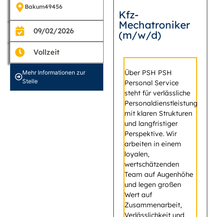
Bakum
49456
Kfz-
Mechatroniker
09/02/2026
(m/w/d)
Vollzeit
Über PSH PSH
Mehr Informationen zur
Stelle
Personal Service
steht für verlässliche
Personaldienstleistung
mit klaren Strukturen
und langfristiger
Perspektive. Wir
arbeiten in einem
loyalen,
wertschätzenden
Team auf Augenhöhe
und legen großen
Wert auf
Zusammenarbeit,
Verlässlichkeit und