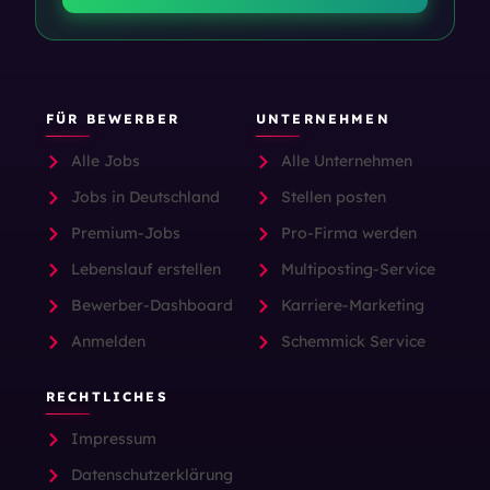
FÜR BEWERBER
UNTERNEHMEN
Alle Jobs
Alle Unternehmen
Jobs in Deutschland
Stellen posten
Premium-Jobs
Pro-Firma werden
Lebenslauf erstellen
Multiposting-Service
Bewerber-Dashboard
Karriere-Marketing
Anmelden
Schemmick Service
RECHTLICHES
Impressum
Datenschutzerklärung