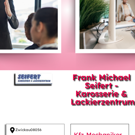
Frank Michael
Seifert -
Karosserie &
Lackierzentrum
Zwickau
08056
Kfz-Mechaniker