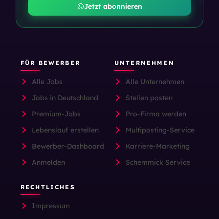
Jetzt abonnieren
FÜR BEWERBER
UNTERNEHMEN
Alle Jobs
Alle Unternehmen
Jobs in Deutschland
Stellen posten
Premium-Jobs
Pro-Firma werden
Lebenslauf erstellen
Multiposting-Service
Bewerber-Dashboard
Karriere-Marketing
Anmelden
Schemmick Service
RECHTLICHES
Impressum