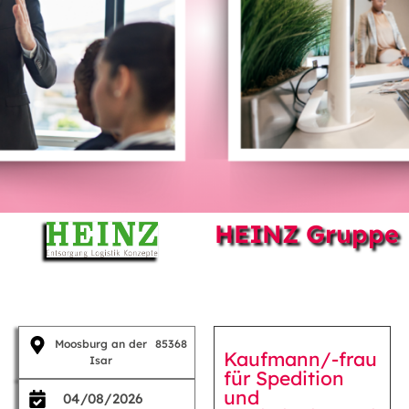
HEINZ Gruppe
Moosburg an der
85368
Kaufmann/-frau
Isar
für Spedition
und
04/08/2026