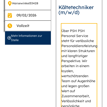
Harsewinkel
33428
Kältetechniker
(m/w/d)
09/02/2026
Vollzeit
Über PSH PSH
Personal Service
Mehr Informationen zur
Stelle
steht für verlässliche
Personaldienstleistung
mit klaren Strukturen
und langfristiger
Perspektive. Wir
arbeiten in einem
loyalen,
wertschätzenden
Team auf Augenhöhe
und legen großen
Wert auf
Zusammenarbeit,
Verlässlichkeit und
persönliche