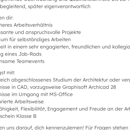
t begleitend, später eigenverantwortlich
en dir:
cheres Arbeitsverhältnis
ssante und anspruchsvolle Projekte
aum für selbständiges Arbeiten
eit in einem sehr engagierten, freundlichen und kolleg
ng eines Job-Rads
insame Teamevents
st mit:
reich abgeschlossenes Studium der Architektur oder ver
nisse in CAD, vorzugsweise Graphisoft Archicad 28
nisse im Umgang mit MS-Office
urierte Arbeitsweise
higkeit, Flexibilität, Engagement und Freude an der Ar
rschein Klasse B
en uns darauf, dich kennenzulernen! Für Fragen stehen 