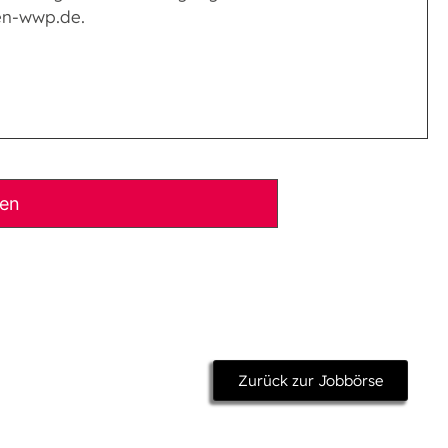
ten-wwp.de.
ben
Zurück zur Jobbörse