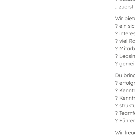
.. zuers
Wir biet
? ein si
? intere
? viel R
? Mitarb
? Leasi
? geme
Du bring
? erfolg
? Kennt
? Kennt
? strukt
? Teamfä
? Führe
Wir freu