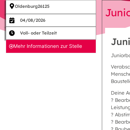
Oldenburg
26125
Juni
04/08/2026
Voll- oder Teilzeit
Jun
Mehr Informationen zur Stelle
Juniorba
Verabsch
Menschen
Baustell
Deine A
? Bearb
Leistun
? Absti
? Bearb
? Baube