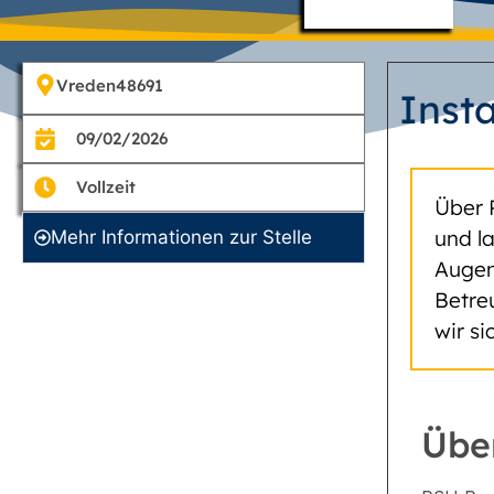
Vreden
48691
Inst
09/02/2026
Vollzeit
Über 
und l
Mehr Informationen zur Stelle
Augen
Betre
wir s
Übe