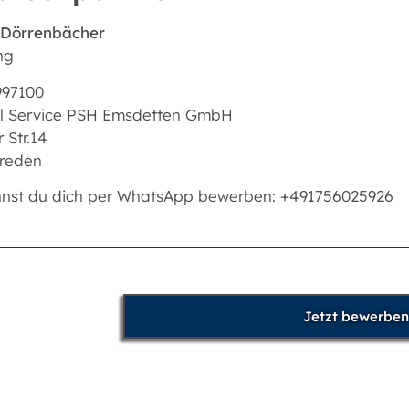
 Dörrenbächer
ng
997100
l Service PSH Emsdetten GmbH
 Str.14
reden
nnst du dich per WhatsApp bewerben: +491756025926
Jetzt bewerben