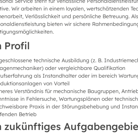
onal Service steht für verlässliche Personaldienstleistu
tive. Wir arbeiten in einem loyalen, wertschätzenden 
arbeit, Verlässlichkeit und persönliche Betreuung. Als
sonaldienstleistung bieten wir sichere Rahmenbedingu
tigungsmöglichkeiten.
 Profil
eschlossene technische Ausbildung (z. B. Industriemecha
agenmechaniker) oder vergleichbare Qualifikation
ufserfahrung als Instandhalter oder im bereich Wartun
duktionsanlagen von Vorteil
heres Verständnis für mechanische Baugruppen, Antrie
nntnisse in Fehlersuche, Wartungsplänen oder technis
chweisbare Praxis in der Störungsbehebung und Instan
fenden Betrieb
n zukünftiges Aufgabengebie