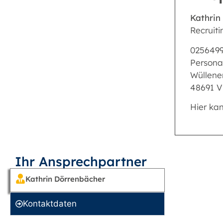
Kathrin
Recruiti
025649
Persona
Wüllener
48691 V
Hier ka
Ihr Ansprechpartner
Kathrin Dörrenbächer
Kontakt­daten