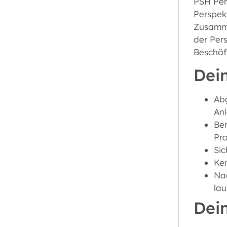
PSH Pers
Perspek
Zusammen
der Per
Beschäf
Dein
Abg
Anl
Ber
Pro
Sic
Ke
Na
lau
Dei