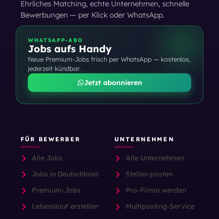
Ehrliches Matching, echte Unternehmen, schnelle
Bewerbungen — per Klick oder WhatsApp.
WHATSAPP-ABO
Jobs aufs Handy
Neue Premium-Jobs frisch per WhatsApp — kostenlos,
jederzeit kündbar.
Jetzt abonnieren
FÜR BEWERBER
UNTERNEHMEN
Alle Jobs
Alle Unternehmen
Jobs in Deutschland
Stellen posten
Premium-Jobs
Pro-Firma werden
Lebenslauf erstellen
Multiposting-Service