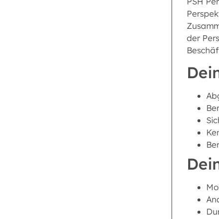
PSH Pers
Perspek
Zusammen
der Per
Beschäf
Dein
Abg
Ber
Sic
Ken
Ber
Dei
Mo
An
Du