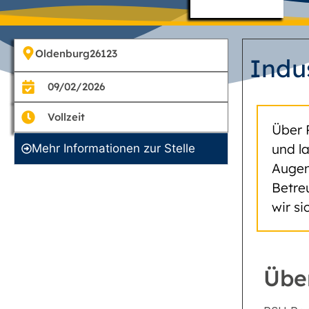
Oldenburg
26123
Indu
09/02/2026
Vollzeit
Über 
und l
Mehr Informationen zur Stelle
Augen
Betre
wir s
Übe