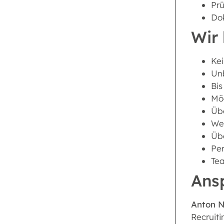
Pr
Do
Wir 
Kei
Unb
Bis
Mög
Übe
Wei
Üb
Per
Tea
Ans
Anton 
Recruiti