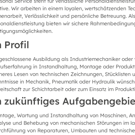
onal Service steht für verlässliche Personaldienstleistu
tive. Wir arbeiten in einem loyalen, wertschätzenden 
arbeit, Verlässlichkeit und persönliche Betreuung. Als
sonaldienstleistung bieten wir sichere Rahmenbedingu
tigungsmöglichkeiten.
 Profil
eschlossene Ausbildung als Industriemechaniker oder v
ufserfahrung in Instandhaltung, Montage oder Produkti
heres Lesen von technischen Zeichnungen, Stückliste
ntnisse in Mechanik, Pneumatik oder Hydraulik wünsc
eitschaft zur Schichtarbeit oder zum Einsatz im Produk
n zukünftiges Aufgabengebie
ntage, Wartung und Instandhaltung von Maschinen, An
alyse und Behebung von mechanischen Störungen im la
rchführung von Reparaturen, Umbauten und technisch