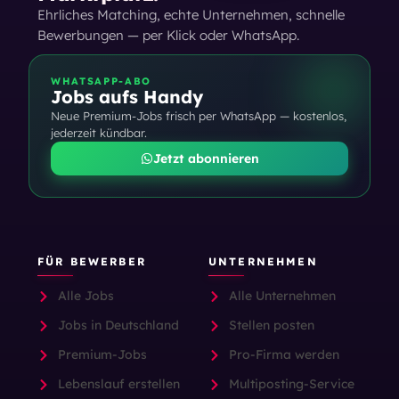
Ehrliches Matching, echte Unternehmen, schnelle
Bewerbungen — per Klick oder WhatsApp.
WHATSAPP-ABO
Jobs aufs Handy
Neue Premium-Jobs frisch per WhatsApp — kostenlos,
jederzeit kündbar.
Jetzt abonnieren
FÜR BEWERBER
UNTERNEHMEN
Alle Jobs
Alle Unternehmen
Jobs in Deutschland
Stellen posten
Premium-Jobs
Pro-Firma werden
Lebenslauf erstellen
Multiposting-Service