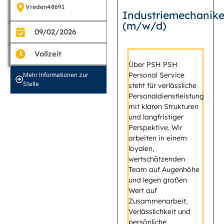
Vreden
48691
Industriemechanike
(m/w/d)
09/02/2026
Vollzeit
Über PSH PSH
Personal Service
Mehr Informationen zur
Stelle
steht für verlässliche
Personaldienstleistung
mit klaren Strukturen
und langfristiger
Perspektive. Wir
arbeiten in einem
loyalen,
wertschätzenden
Team auf Augenhöhe
und legen großen
Wert auf
Zusammenarbeit,
Verlässlichkeit und
persönliche