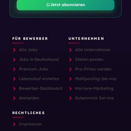
Jetzt abonnieren
FÜR BEWERBER
UNTERNEHMEN
Alle Jobs
Alle Unternehmen
Jobs in Deutschland
Stellen posten
Premium-Jobs
Pro-Firma werden
Lebenslauf erstellen
Multiposting-Service
Bewerber-Dashboard
Karriere-Marketing
Anmelden
Schemmick Service
RECHTLICHES
Impressum