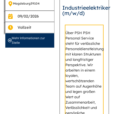
Magdeburg
39104
Industrieelektriker
(m/w/d)
09/02/2026
Vollzeit
Über PSH PSH
Personal Service
Mehr Informationen zur
Stelle
steht für verlässliche
Personaldienstleistung
mit klaren Strukturen
und langfristiger
Perspektive. Wir
arbeiten in einem
loyalen,
wertschätzenden
Team auf Augenhöhe
und legen großen
Wert auf
Zusammenarbeit,
Verlässlichkeit und
persönliche