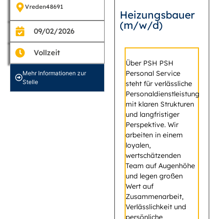
Vreden
48691
Heizungsbauer
(m/w/d)
09/02/2026
Vollzeit
Über PSH PSH
Personal Service
Mehr Informationen zur
Stelle
steht für verlässliche
Personaldienstleistung
mit klaren Strukturen
und langfristiger
Perspektive. Wir
arbeiten in einem
loyalen,
wertschätzenden
Team auf Augenhöhe
und legen großen
Wert auf
Zusammenarbeit,
Verlässlichkeit und
persönliche