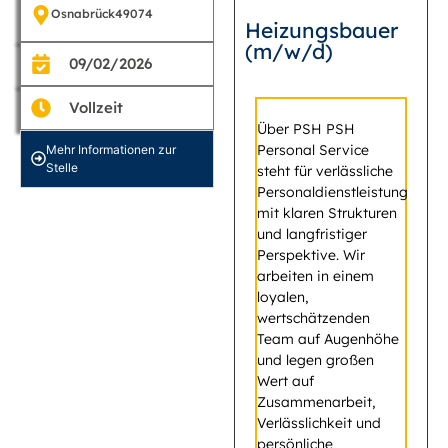
Osnabrück
49074
Heizungsbauer
(m/w/d)
09/02/2026
Vollzeit
Über PSH PSH
Personal Service
Mehr Informationen zur
Stelle
steht für verlässliche
Personaldienstleistung
mit klaren Strukturen
und langfristiger
Perspektive. Wir
arbeiten in einem
loyalen,
wertschätzenden
Team auf Augenhöhe
und legen großen
Wert auf
Zusammenarbeit,
Verlässlichkeit und
persönliche