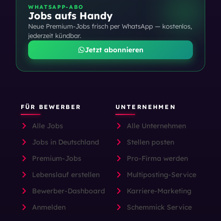
WHATSAPP-ABO
Jobs aufs Handy
Neue Premium-Jobs frisch per WhatsApp — kostenlos,
jederzeit kündbar.
Jetzt abonnieren
FÜR BEWERBER
UNTERNEHMEN
Alle Jobs
Alle Unternehmen
Jobs in Deutschland
Stellen posten
Premium-Jobs
Pro-Firma werden
Lebenslauf erstellen
Multiposting-Service
Bewerber-Dashboard
Karriere-Marketing
Anmelden
Schemmick Service