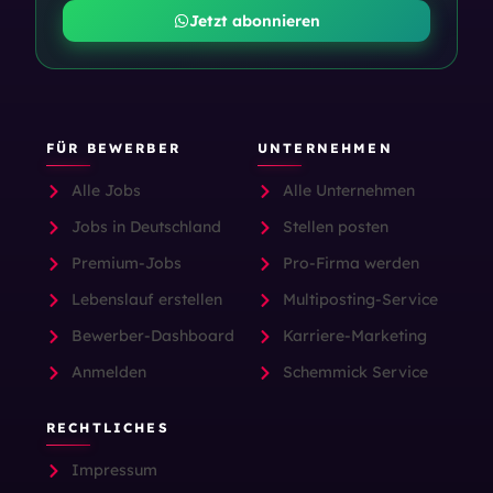
Jetzt abonnieren
FÜR BEWERBER
UNTERNEHMEN
Alle Jobs
Alle Unternehmen
Jobs in Deutschland
Stellen posten
Premium-Jobs
Pro-Firma werden
Lebenslauf erstellen
Multiposting-Service
Bewerber-Dashboard
Karriere-Marketing
Anmelden
Schemmick Service
RECHTLICHES
Impressum