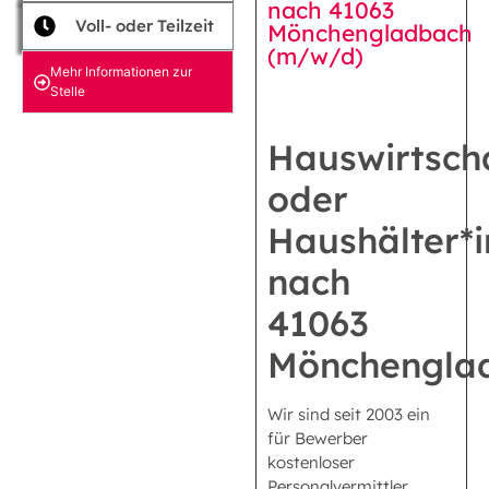
nach 41063
Voll- oder Teilzeit
Mönchengladbach
(m/w/d)
Mehr Informationen zur
Stelle
Hauswirtscha
oder
Haushälter*i
nach
41063
Mönchengla
Wir sind seit 2003 ein
für Bewerber
kostenloser
Personalvermittler