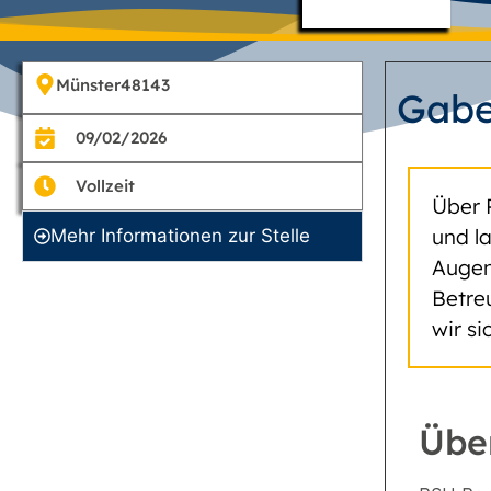
Münster
48143
Gabe
09/02/2026
Vollzeit
Über 
und l
Mehr Informationen zur Stelle
Augen
Betre
wir s
Übe