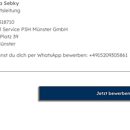
a Sebky
tsleitung
318710
l Service PSH Münster GmbH
 Platz 39
ünster
nnst du dich per WhatsApp bewerben: +4915209305861
Jetzt bewerben