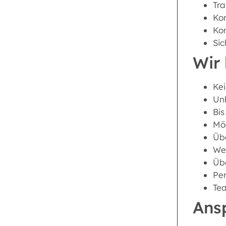
Tr
Ko
Kon
Sic
Wir 
Kei
Unb
Bis
Mög
Übe
Wei
Üb
Per
Tea
Ans