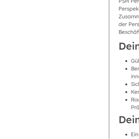
PSH Pers
Perspek
Zusammen
der Per
Beschäf
Dein
Gül
Ber
inn
Si
Ke
Ro
Pr
Dei
Ein