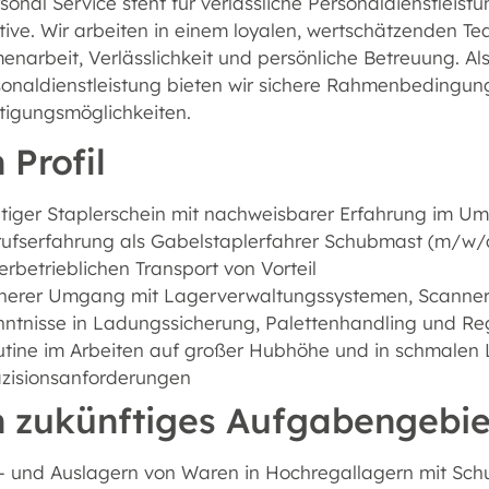
onal Service steht für verlässliche Personaldienstleistu
tive. Wir arbeiten in einem loyalen, wertschätzenden 
arbeit, Verlässlichkeit und persönliche Betreuung. Als
sonaldienstleistung bieten wir sichere Rahmenbedingu
tigungsmöglichkeiten.
 Profil
tiger Staplerschein mit nachweisbarer Erfahrung im 
ufserfahrung als Gabelstaplerfahrer Schubmast (m/w/d)
erbetrieblichen Transport von Vorteil
cherer Umgang mit Lagerverwaltungssystemen, Scanner
nntnisse in Ladungssicherung, Palettenhandling und R
utine im Arbeiten auf großer Hubhöhe und in schmalen
äzisionsanforderungen
n zukünftiges Aufgabengebie
- und Auslagern von Waren in Hochregallagern mit Sc