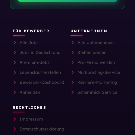
FÜR BEWERBER
UNTERNEHMEN
Alle Jobs
Alle Unternehmen
Jobs in Deutschland
Stellen posten
Premium-Jobs
Pro-Firma werden
Lebenslauf erstellen
Multiposting-Service
Bewerber-Dashboard
Karriere-Marketing
Anmelden
Schemmick Service
RECHTLICHES
Impressum
Datenschutzerklärung