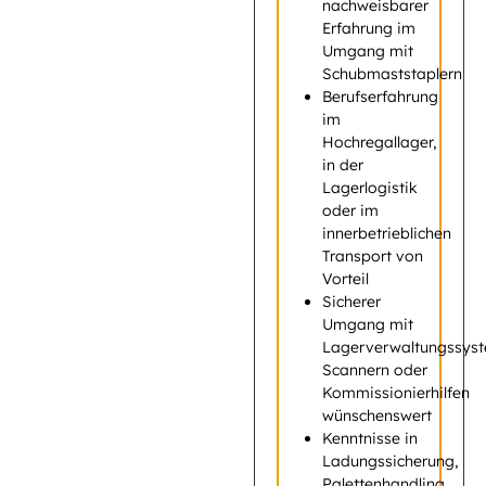
nachweisbarer
Erfahrung im
Umgang mit
Schubmaststaplern
Berufserfahrung
im
Hochregallager,
in der
Lagerlogistik
oder im
innerbetrieblichen
Transport von
Vorteil
Sicherer
Umgang mit
Lagerverwaltungssys
Scannern oder
Kommissionierhilfen
wünschenswert
Kenntnisse in
Ladungssicherung,
Palettenhandling