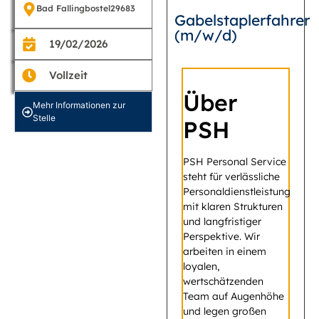
Bad Fallingbostel
29683
Gabelstaplerfahrer
(m/w/d)
19/02/2026
Vollzeit
Über
Mehr Informationen zur
Stelle
PSH
PSH Personal Service
steht für verlässliche
Personaldienstleistung
mit klaren Strukturen
und langfristiger
Perspektive. Wir
arbeiten in einem
loyalen,
wertschätzenden
Team auf Augenhöhe
und legen großen