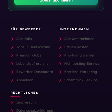
Jetzt abonnieren
FÜR BEWERBER
UNTERNEHMEN
Alle Jobs
Alle Unternehmen
Jobs in Deutschland
Stellen posten
Premium-Jobs
Pro-Firma werden
Lebenslauf erstellen
Multiposting-Service
Bewerber-Dashboard
Karriere-Marketing
Anmelden
Schemmick Service
RECHTLICHES
Impressum
Datenschutzerklärung