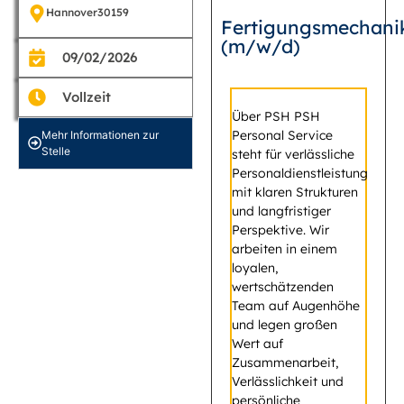
Hannover
30159
Fertigungsmechani
(m/w/d)
09/02/2026
Vollzeit
Über PSH PSH
Personal Service
Mehr Informationen zur
Stelle
steht für verlässliche
Personaldienstleistung
mit klaren Strukturen
und langfristiger
Perspektive. Wir
arbeiten in einem
loyalen,
wertschätzenden
Team auf Augenhöhe
und legen großen
Wert auf
Zusammenarbeit,
Verlässlichkeit und
persönliche