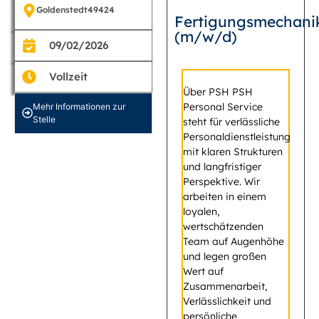
Goldenstedt
49424
Fertigungsmechani
(m/w/d)
09/02/2026
Vollzeit
Über PSH PSH
Personal Service
Mehr Informationen zur
Stelle
steht für verlässliche
Personaldienstleistung
mit klaren Strukturen
und langfristiger
Perspektive. Wir
arbeiten in einem
loyalen,
wertschätzenden
Team auf Augenhöhe
und legen großen
Wert auf
Zusammenarbeit,
Verlässlichkeit und
persönliche