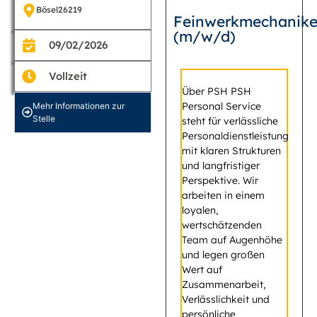
Bösel
26219
Feinwerkmechanike
(m/w/d)
09/02/2026
Vollzeit
Über PSH PSH
Personal Service
Mehr Informationen zur
Stelle
steht für verlässliche
Personaldienstleistung
mit klaren Strukturen
und langfristiger
Perspektive. Wir
arbeiten in einem
loyalen,
wertschätzenden
Team auf Augenhöhe
und legen großen
Wert auf
Zusammenarbeit,
Verlässlichkeit und
persönliche