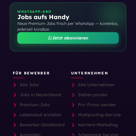
WHATSAPP-ABO
Jobs aufs Handy
Neue Premium-Jobs frisch per WhatsApp — kostenlos,
jederzeit kündbar.
Jetzt abonnieren
FÜR BEWERBER
UNTERNEHMEN
Alle Jobs
Alle Unternehmen
Jobs in Deutschland
Stellen posten
Premium-Jobs
Pro-Firma werden
Lebenslauf erstellen
Multiposting-Service
Bewerber-Dashboard
Karriere-Marketing
Anmelden
Schemmick Service