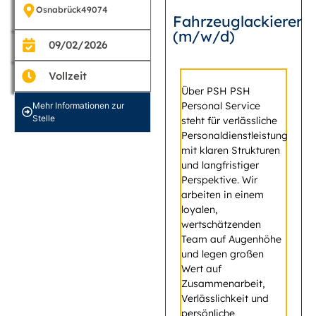
Osnabrück
49074
Fahrzeuglackierer
(m/w/d)
09/02/2026
Vollzeit
Über PSH PSH
Personal Service
Mehr Informationen zur
Stelle
steht für verlässliche
Personaldienstleistung
mit klaren Strukturen
und langfristiger
Perspektive. Wir
arbeiten in einem
loyalen,
wertschätzenden
Team auf Augenhöhe
und legen großen
Wert auf
Zusammenarbeit,
Verlässlichkeit und
persönliche