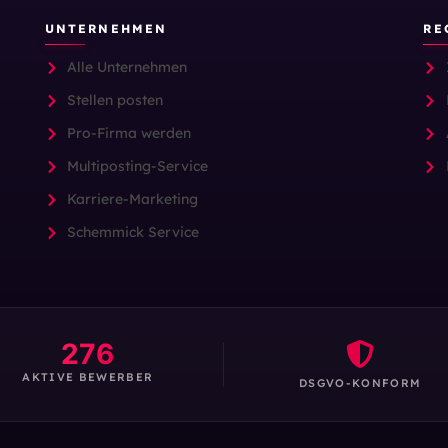
UNTERNEHMEN
RE
Alle Unternehmen
Stellen posten
Pro-Firma werden
Multiposting-Service
Karriere-Marketing
Schemmick Service
276
AKTIVE BEWERBER
DSGVO-KONFORM