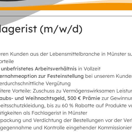
lagerist (m/w/d)
eren Kunden aus der Lebensmittelbranche in Münster s
rteile
n
unbefristetes Arbeitsverhältnis
in Vollzeit
ernahmeoption zur Festeinstellung
bei unserem Kunde
rdurchschnittliche Vergütung
tere Vorteile: Zuschuss zu Vermögenswirksamen Leistun
laubs- und Weihnachtsgeld,
500 € Prämie
zur Gewinnun
eitsschutzkleidung, bis zu 60 % Rabatte auf Produkte vo
tigkeiten als Fachlagerist in Münster
rpackung und Verdichtung der Bestellungen vor der Ve
tgegennahme und Kontrolle eingehender Kommissionier