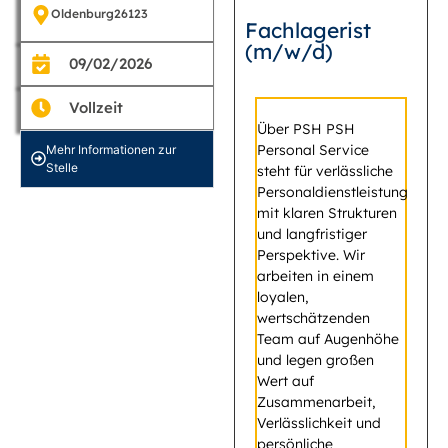
Oldenburg
26123
Fachlagerist
(m/w/d)
09/02/2026
Vollzeit
Über PSH PSH
Personal Service
Mehr Informationen zur
Stelle
steht für verlässliche
Personaldienstleistung
mit klaren Strukturen
und langfristiger
Perspektive. Wir
arbeiten in einem
loyalen,
wertschätzenden
Team auf Augenhöhe
und legen großen
Wert auf
Zusammenarbeit,
Verlässlichkeit und
persönliche