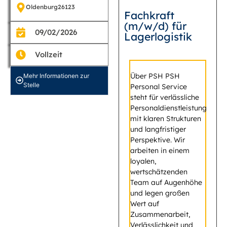
Oldenburg
26123
Fachkraft
(m/w/d) für
09/02/2026
Lagerlogistik
Vollzeit
Über PSH PSH
Mehr Informationen zur
Stelle
Personal Service
steht für verlässliche
Personaldienstleistung
mit klaren Strukturen
und langfristiger
Perspektive. Wir
arbeiten in einem
loyalen,
wertschätzenden
Team auf Augenhöhe
und legen großen
Wert auf
Zusammenarbeit,
Verlässlichkeit und