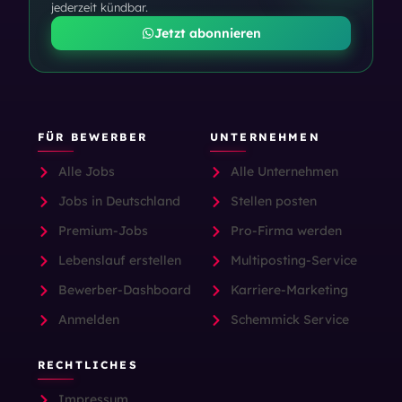
jederzeit kündbar.
Jetzt abonnieren
FÜR BEWERBER
UNTERNEHMEN
Alle Jobs
Alle Unternehmen
Jobs in Deutschland
Stellen posten
Premium-Jobs
Pro-Firma werden
Lebenslauf erstellen
Multiposting-Service
Bewerber-Dashboard
Karriere-Marketing
Anmelden
Schemmick Service
RECHTLICHES
Impressum