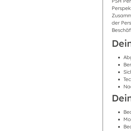
PSH Pers
Perspek
Zusammen
der Per
Beschäf
Dein
Abg
Ber
Si
Tec
Nac
Dei
Bea
Mo
Be