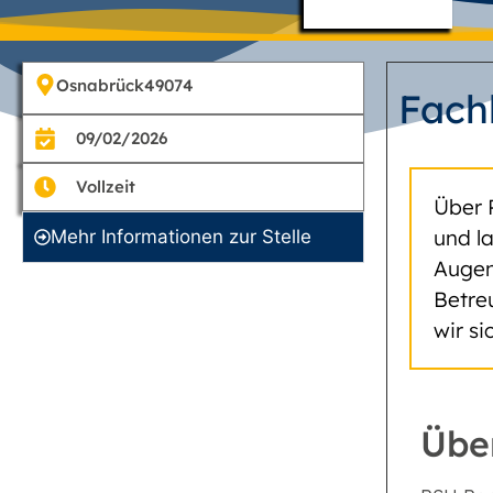
Osnabrück
49074
Fach
09/02/2026
Vollzeit
Über 
und l
Mehr Informationen zur Stelle
Augen
Betre
wir s
Übe