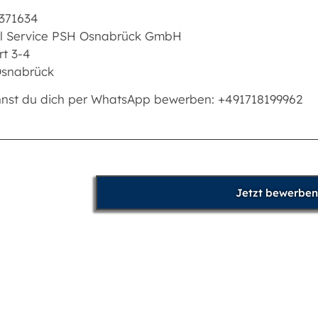
371634
l Service PSH Osnabrück GmbH
rt 3-4
Osnabrück
nnst du dich per WhatsApp bewerben: +491718199962
Jetzt bewerben