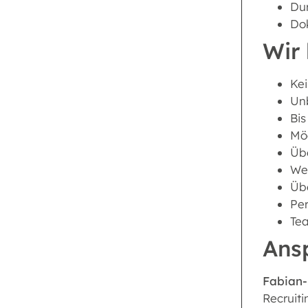
Du
Dok
Wir 
Kei
Unb
Bis
Mög
Übe
Wei
Üb
Per
Tea
Ans
Fabian-
Recruiti