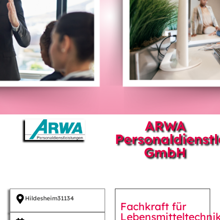
ARWA
Personaldienst
GmbH
Hildesheim
31134
Fachkraft für
Lebensmitteltechni