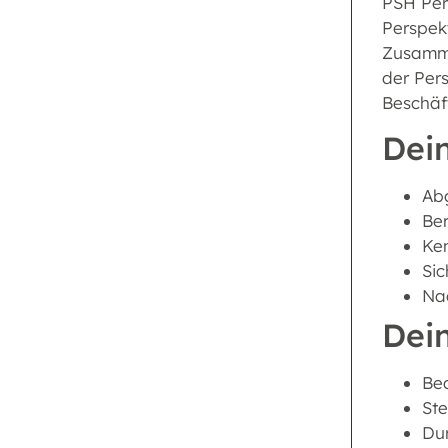
PSH Pers
Perspek
Zusammen
der Per
Beschäf
Dein
Abg
Ber
Ken
Si
Nac
Dei
Be
St
Du