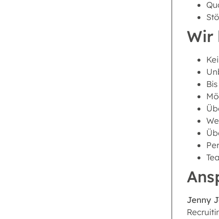
Qu
St
Wir 
Kei
Unb
Bis
Mög
Übe
Wei
Üb
Per
Tea
Ans
Jenny 
Recruiti