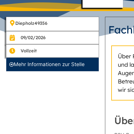
Diepholz
49356
Fach
09/02/2026
Vollzeit
Über 
und l
Mehr Informationen zur Stelle
Augen
Betre
wir s
Übe