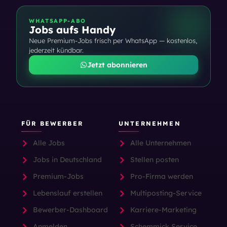
WHATSAPP-ABO
Jobs aufs Handy
Neue Premium-Jobs frisch per WhatsApp — kostenlos,
jederzeit kündbar.
Jetzt abonnieren
FÜR BEWERBER
UNTERNEHMEN
Alle Jobs
Alle Unternehmen
Jobs in Deutschland
Stellen posten
Premium-Jobs
Pro-Firma werden
Lebenslauf erstellen
Multiposting-Service
Bewerber-Dashboard
Karriere-Marketing
Anmelden
Schemmick Service