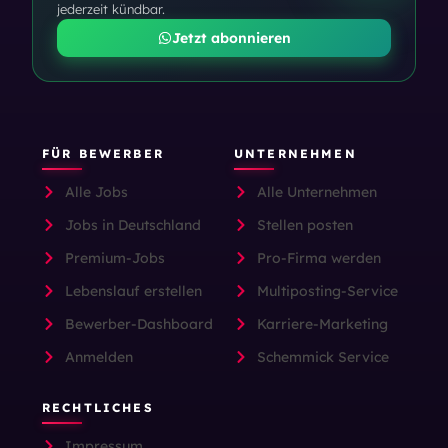
jederzeit kündbar.
Jetzt abonnieren
FÜR BEWERBER
UNTERNEHMEN
Alle Jobs
Alle Unternehmen
Jobs in Deutschland
Stellen posten
Premium-Jobs
Pro-Firma werden
Lebenslauf erstellen
Multiposting-Service
Bewerber-Dashboard
Karriere-Marketing
Anmelden
Schemmick Service
RECHTLICHES
Impressum