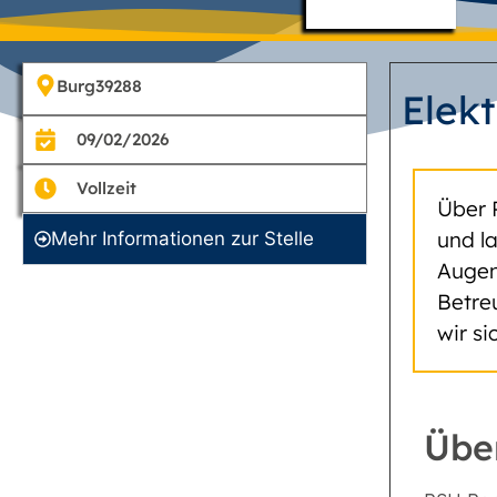
Burg
39288
Elek
09/02/2026
Vollzeit
Über 
und l
Mehr Informationen zur Stelle
Augen
Betre
wir s
Übe