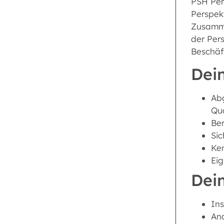
PSH Pers
Perspek
Zusammen
der Per
Beschäf
Dein
Abg
Qua
Ber
Si
Ken
Eig
Dei
Ins
An