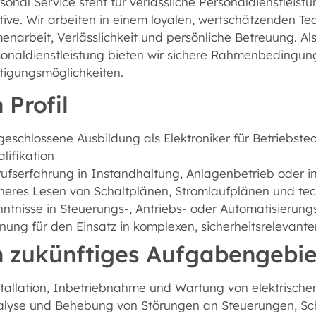
onal Service steht für verlässliche Personaldienstleistu
tive. Wir arbeiten in einem loyalen, wertschätzenden 
arbeit, Verlässlichkeit und persönliche Betreuung. Als
sonaldienstleistung bieten wir sichere Rahmenbedingu
tigungsmöglichkeiten.
 Profil
eschlossene Ausbildung als Elektroniker für Betriebste
lifikation
ufserfahrung in Instandhaltung, Anlagenbetrieb oder indu
cheres Lesen von Schaltplänen, Stromlaufplänen und t
ntnisse in Steuerungs-, Antriebs- oder Automatisierun
nung für den Einsatz in komplexen, sicherheitsrelevan
n zukünftiges Aufgabengebie
tallation, Inbetriebnahme und Wartung von elektrisch
alyse und Behebung von Störungen an Steuerungen, Sc