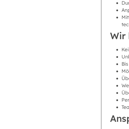
Dur
An
Mit
tec
Wir 
Kei
Unb
Bis
Mög
Übe
Wei
Üb
Per
Tea
Ans