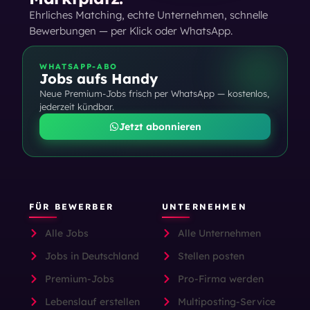
Ehrliches Matching, echte Unternehmen, schnelle
Bewerbungen — per Klick oder WhatsApp.
WHATSAPP-ABO
Jobs aufs Handy
Neue Premium-Jobs frisch per WhatsApp — kostenlos,
jederzeit kündbar.
Jetzt abonnieren
FÜR BEWERBER
UNTERNEHMEN
Alle Jobs
Alle Unternehmen
Jobs in Deutschland
Stellen posten
Premium-Jobs
Pro-Firma werden
Lebenslauf erstellen
Multiposting-Service