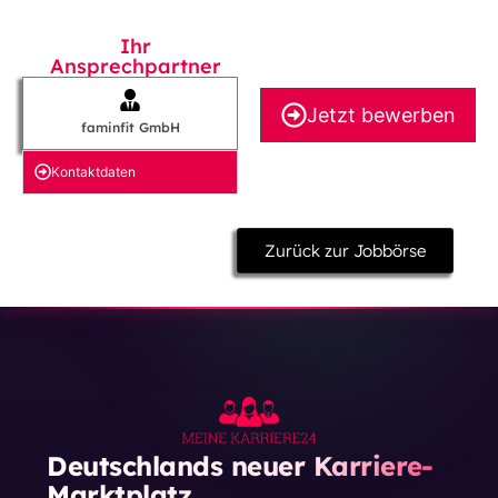
Ihr
Ansprechpartner
Jetzt bewerben
faminfit GmbH
Kontakt­daten
Zurück zur Jobbörse
Deutschlands neuer Karriere-
Marktplatz.