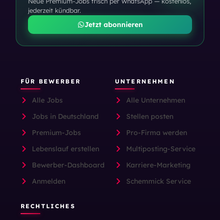
Neue Premium-Jobs frisch per WhatsApp — kostenlos,
jederzeit kündbar.
Jetzt abonnieren
FÜR BEWERBER
UNTERNEHMEN
Alle Jobs
Alle Unternehmen
Jobs in Deutschland
Stellen posten
Premium-Jobs
Pro-Firma werden
Lebenslauf erstellen
Multiposting-Service
Bewerber-Dashboard
Karriere-Marketing
Anmelden
Schemmick Service
RECHTLICHES