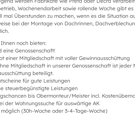
gend werden Fabrikate wie Prefa oder Decra verarbeite
etrieb, Wochenendarbeit sowie rollende Woche gibt es ni
l mal Überstunden zu machen, wenn es die Situation auf
weise bei der Montage von Dachrinnen, Dachverblechung
lich.
 Ihnen noch bieten:
nd eine Genossenschaft!
ot einer Mitgliedschaft mit voller Gewinnausschüttung
hne Mitgliedschaft in unserer Genossenschaft ist jeder M
usschüttung beteiligt.
utscheine für gute Leistungen
ige steuerbegünstigte Leistungen
iegschancen bis Obermonteur/Meister incl. Kostenüber
 bei der Wohnungssuche für auswärtige AK
eit möglich (30h-Woche oder 3-4-Tage-Woche)