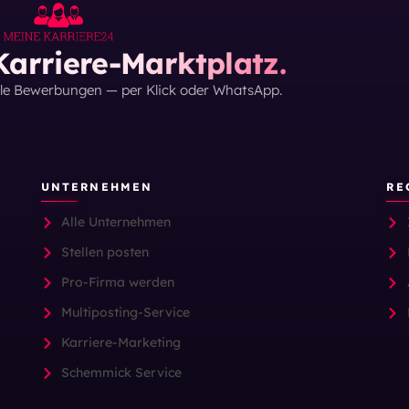
arriere-Marktplatz.
lle Bewerbungen — per Klick oder WhatsApp.
UNTERNEHMEN
RE
Alle Unternehmen
Stellen posten
Pro-Firma werden
Multiposting-Service
Karriere-Marketing
Schemmick Service