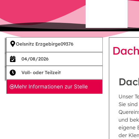
Oelsnitz Erzgebirge
09376
Dach
04/08/2026
Voll- oder Teilzeit
Dac
Mehr Informationen zur Stelle
Unser T
Sie sin
Querein
und bek
eigene 
der Klem