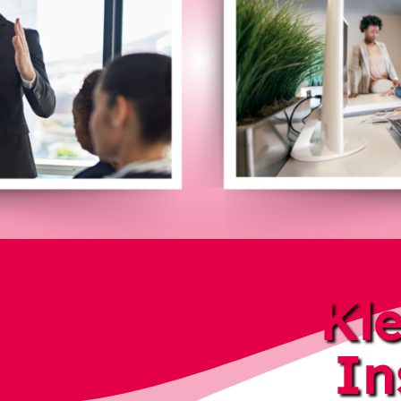
Kl
In