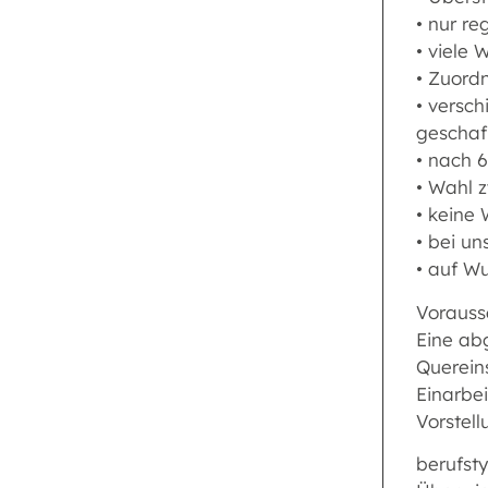
• nur re
• viele 
• Zuordn
• versc
geschaf
• nach 
• Wahl z
• keine
• bei un
• auf Wu
Vorauss
Eine ab
Quereins
Einarbe
Vorstel
berufst