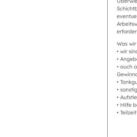
Überwie
Schichtb
eventuel
Arbeits
erforder
Was wir
• wir si
• Angeb
• auch o
Gewinna
• Tankg
• sonst
• Aufst
• Hilfe
• Teilz