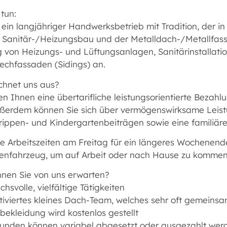
tun:
 ein langjähriger Handwerksbetrieb mit Tradition, der in
r Sanitär-/Heizungsbau und der Metalldach-/Metallfas
 von Heizungs- und Lüftungsanlagen, Sanitärinstallat
lechfassaden (Sidings) an.
chnet uns aus?
en Ihnen eine übertarifliche leistungsorientierte Bezah
ußerdem können Sie sich über vermögenswirksame Leis
rippen- und Kindergartenbeiträgen sowie eine familiär
te Arbeitszeiten am Freitag für ein längeres Wochenend
menfahrzeug, um auf Arbeit oder nach Hause zu kommen
nen Sie von uns erwarten?
chsvolle, vielfältige Tätigkeiten
tiviertes kleines Dach-Team, welches sehr oft gemeinsa
bekleidung wird kostenlos gestellt
tunden können variabel abgesetzt oder ausgezahlt wer