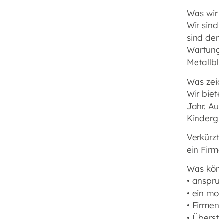
Was wir 
Wir sind
sind de
Wartung
Metallb
Was zei
Wir biet
Jahr. A
Kinderg
Verkürz
ein Fir
Was kön
• anspru
• ein mo
• Firmen
• Übers