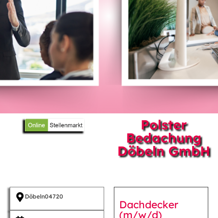
Polster
Bedachung
Döbeln GmbH
Döbeln
04720
Dachdecker
(m/w/d)