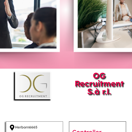
OG
Recruitment
S.à r.l.
Herborn
6665
Controller