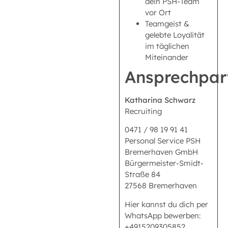
dein PSH-Team
vor Ort
Teamgeist &
gelebte Loyalität
im täglichen
Miteinander
Ansprechpar
Katharina Schwarz
Recruiting
0471 / 98 19 91 41
Personal Service PSH
Bremerhaven GmbH
Bürgermeister-Smidt-
Straße 84
27568 Bremerhaven
Hier kannst du dich per
WhatsApp bewerben:
+4915209305852