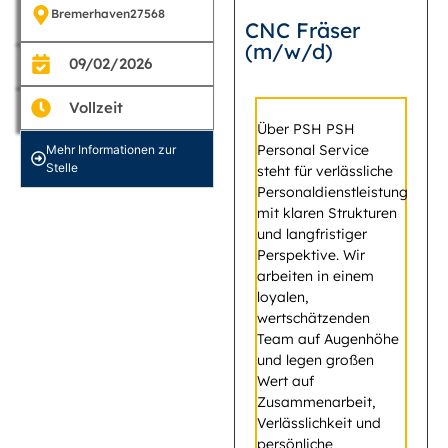
Bremerhaven
27568
CNC Fräser
(m/w/d)
09/02/2026
Vollzeit
Über PSH PSH
Personal Service
Mehr Informationen zur
Stelle
steht für verlässliche
Personaldienstleistung
mit klaren Strukturen
und langfristiger
Perspektive. Wir
arbeiten in einem
loyalen,
wertschätzenden
Team auf Augenhöhe
und legen großen
Wert auf
Zusammenarbeit,
Verlässlichkeit und
persönliche