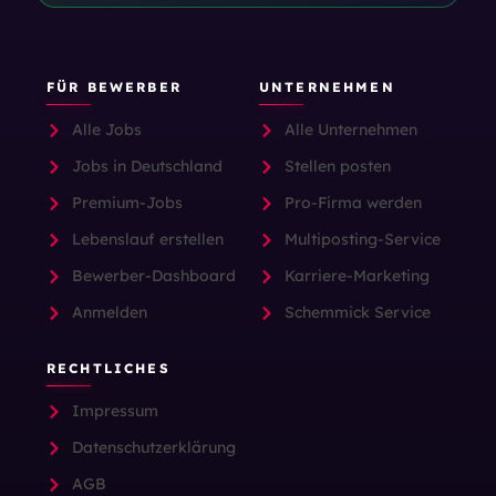
FÜR BEWERBER
UNTERNEHMEN
Alle Jobs
Alle Unternehmen
Jobs in Deutschland
Stellen posten
Premium-Jobs
Pro-Firma werden
Lebenslauf erstellen
Multiposting-Service
Bewerber-Dashboard
Karriere-Marketing
Anmelden
Schemmick Service
RECHTLICHES
Impressum
Datenschutzerklärung
AGB