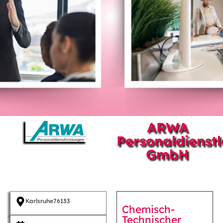
ARWA
Personaldienst
GmbH
Karlsruhe
76133
Chemisch-
Technischer