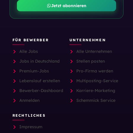
Jetzt abonnieren
FÜR BEWERBER
UNTERNEHMEN
Alle Jobs
Alle Unternehmen
Jobs in Deutschland
Stellen posten
Premium-Jobs
Pro-Firma werden
Lebenslauf erstellen
Multiposting-Service
Bewerber-Dashboard
Karriere-Marketing
Anmelden
Schemmick Service
RECHTLICHES
Impressum