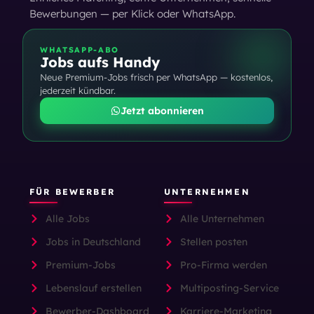
Bewerbungen — per Klick oder WhatsApp.
WHATSAPP-ABO
Jobs aufs Handy
Neue Premium-Jobs frisch per WhatsApp — kostenlos,
jederzeit kündbar.
Jetzt abonnieren
FÜR BEWERBER
UNTERNEHMEN
Alle Jobs
Alle Unternehmen
Jobs in Deutschland
Stellen posten
Premium-Jobs
Pro-Firma werden
Lebenslauf erstellen
Multiposting-Service
Bewerber-Dashboard
Karriere-Marketing