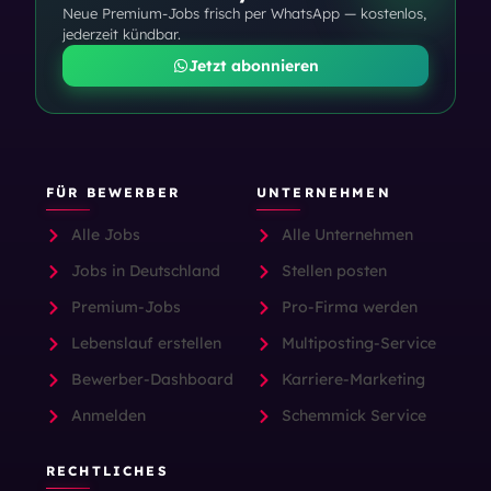
Neue Premium-Jobs frisch per WhatsApp — kostenlos,
jederzeit kündbar.
Jetzt abonnieren
FÜR BEWERBER
UNTERNEHMEN
Alle Jobs
Alle Unternehmen
Jobs in Deutschland
Stellen posten
Premium-Jobs
Pro-Firma werden
Lebenslauf erstellen
Multiposting-Service
Bewerber-Dashboard
Karriere-Marketing
Anmelden
Schemmick Service
RECHTLICHES