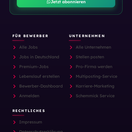
Jetzt abonnieren
FÜR BEWERBER
UNTERNEHMEN
Alle Jobs
Alle Unternehmen
Jobs in Deutschland
Stellen posten
Premium-Jobs
Pro-Firma werden
Lebenslauf erstellen
Multiposting-Service
Bewerber-Dashboard
Karriere-Marketing
Anmelden
Schemmick Service
RECHTLICHES
Impressum
Datenschutzerklärung