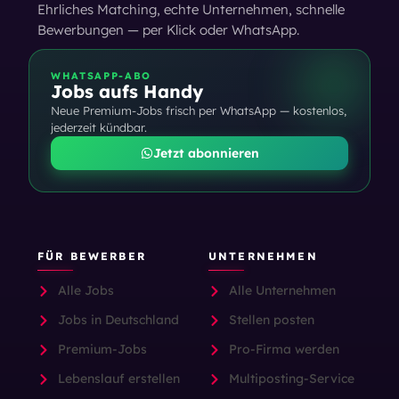
Ehrliches Matching, echte Unternehmen, schnelle
Bewerbungen — per Klick oder WhatsApp.
WHATSAPP-ABO
Jobs aufs Handy
Neue Premium-Jobs frisch per WhatsApp — kostenlos,
jederzeit kündbar.
Jetzt abonnieren
FÜR BEWERBER
UNTERNEHMEN
Alle Jobs
Alle Unternehmen
Jobs in Deutschland
Stellen posten
Premium-Jobs
Pro-Firma werden
Lebenslauf erstellen
Multiposting-Service